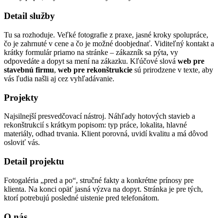
Detail služby
Tu sa rozhoduje. Veľké fotografie z praxe, jasné kroky spolupráce,
čo je zahrnuté v cene a čo je možné doobjednať. Viditeľný kontakt a
krátky formulár priamo na stránke – zákazník sa pýta, vy
odpovedáte a dopyt sa mení na zákazku. Kľúčové slová
web pre
stavebnú firmu
,
web pre rekonštrukcie
sú prirodzene v texte, aby
vás ľudia našli aj cez vyhľadávanie.
Projekty
Najsilnejší presvedčovací nástroj. Náhľady hotových stavieb a
rekonštrukcií s krátkym popisom: typ práce, lokalita, hlavné
materiály, odhad trvania. Klient porovná, uvidí kvalitu a má dôvod
osloviť vás.
Detail projektu
Fotogaléria „pred a po“, stručné fakty a konkrétne prínosy pre
klienta. Na konci opäť jasná výzva na dopyt. Stránka je pre tých,
ktorí potrebujú posledné uistenie pred telefonátom.
O nás