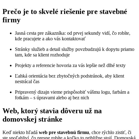
Prečo je to skvelé riešenie pre stavebné
firmy
Jasná cesta pre zákazníka: od prvej sekundy vidí, čo robíte,
kde pracujete a ako vás kontaktovať
Stránky služieb a detail služby povzbudzujú k dopytu priamo
tam, kde sa klient rozhoduje
Projekty a referencie hovoria za vás lepšie než dlhé texty
Ľahká orientácia bez zbytočných podstránok, aby klient
nestrácal čas
Pripravený dizajn vieme prispôsobiť vášmu logu, farbám a
fotkám – s úpravami alebo aj bez nich
Web, ktorý stavia dôveru už na
domovskej stránke
Keď niekto hľadá
web pre stavebnú firmu
, chce rýchlo zistiť, či
ste spoľahliví, čo presne robíte a koľko to približne stojí. Domovská