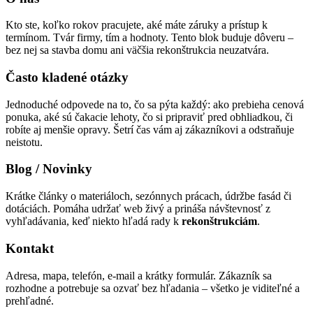
Kto ste, koľko rokov pracujete, aké máte záruky a prístup k
termínom. Tvár firmy, tím a hodnoty. Tento blok buduje dôveru –
bez nej sa stavba domu ani väčšia rekonštrukcia neuzatvára.
Často kladené otázky
Jednoduché odpovede na to, čo sa pýta každý: ako prebieha cenová
ponuka, aké sú čakacie lehoty, čo si pripraviť pred obhliadkou, či
robíte aj menšie opravy. Šetrí čas vám aj zákazníkovi a odstraňuje
neistotu.
Blog / Novinky
Krátke články o materiáloch, sezónnych prácach, údržbe fasád či
dotáciách. Pomáha udržať web živý a prináša návštevnosť z
vyhľadávania, keď niekto hľadá rady k
rekonštrukciám
.
Kontakt
Adresa, mapa, telefón, e-mail a krátky formulár. Zákazník sa
rozhodne a potrebuje sa ozvať bez hľadania – všetko je viditeľné a
prehľadné.