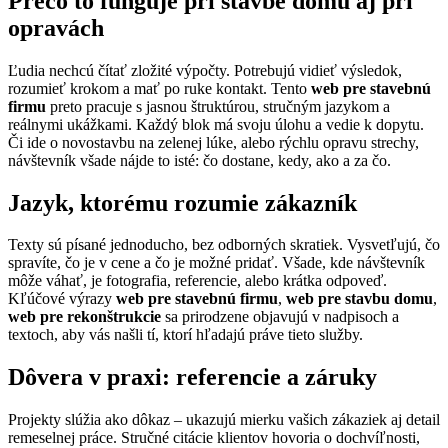
Prečo to funguje pri stavbe domu aj pri
opravách
Ľudia nechcú čítať zložité výpočty. Potrebujú vidieť výsledok,
rozumieť krokom a mať po ruke kontakt. Tento
web pre stavebnú
firmu
preto pracuje s jasnou štruktúrou, stručným jazykom a
reálnymi ukážkami. Každý blok má svoju úlohu a vedie k dopytu.
Či ide o novostavbu na zelenej lúke, alebo rýchlu opravu strechy,
návštevník všade nájde to isté: čo dostane, kedy, ako a za čo.
Jazyk, ktorému rozumie zákazník
Texty sú písané jednoducho, bez odborných skratiek. Vysvetľujú, čo
spravíte, čo je v cene a čo je možné pridať. Všade, kde návštevník
môže váhať, je fotografia, referencie, alebo krátka odpoveď.
Kľúčové výrazy
web pre stavebnú firmu
,
web pre stavbu domu
,
web pre rekonštrukcie
sa prirodzene objavujú v nadpisoch a
textoch, aby vás našli tí, ktorí hľadajú práve tieto služby.
Dôvera v praxi: referencie a záruky
Projekty slúžia ako dôkaz – ukazujú mierku vašich zákaziek aj detail
remeselnej práce. Stručné citácie klientov hovoria o dochvíľnosti,