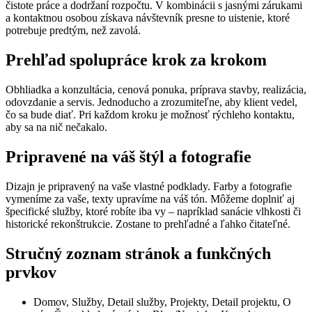
čistote práce a dodržaní rozpočtu. V kombinácii s jasnými zárukami
a kontaktnou osobou získava návštevník presne to uistenie, ktoré
potrebuje predtým, než zavolá.
Prehľad spolupráce krok za krokom
Obhliadka a konzultácia, cenová ponuka, príprava stavby, realizácia,
odovzdanie a servis. Jednoducho a zrozumiteľne, aby klient vedel,
čo sa bude diať. Pri každom kroku je možnosť rýchleho kontaktu,
aby sa na nič nečakalo.
Pripravené na váš štýl a fotografie
Dizajn je pripravený na vaše vlastné podklady. Farby a fotografie
vymeníme za vaše, texty upravíme na váš tón. Môžeme doplniť aj
špecifické služby, ktoré robíte iba vy – napríklad sanácie vlhkosti či
historické rekonštrukcie. Zostane to prehľadné a ľahko čitateľné.
Stručný zoznam stránok a funkčných
prvkov
Domov, Služby, Detail služby, Projekty, Detail projektu, O