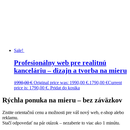
Sale!
Profesionálny web pre realitnú
kanceláriu – dizajn a tvorba na mieru
1990,00
€
Original price was: 1990,00 €.
1790,00
€
Current
price is: 1790,00 €.
Pridat do kosika
Rýchla ponuka na mieru – bez záväzkov
Zistite orientačnú cenu a možnosti pre váš nový web, e-shop alebo
reklamu.
Stačí odpovedať na pár otázok – nezaberie to viac ako 1 minútu.