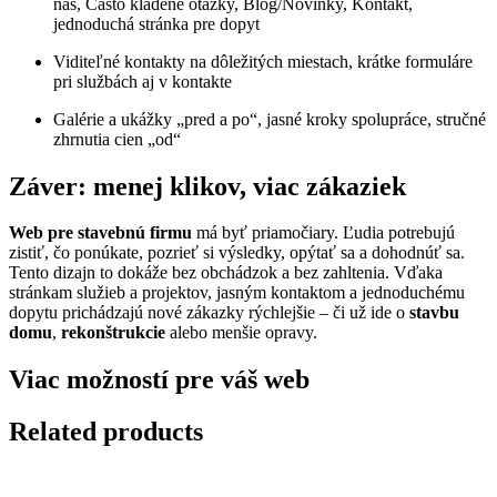
nás, Často kladené otázky, Blog/Novinky, Kontakt,
jednoduchá stránka pre dopyt
Viditeľné kontakty na dôležitých miestach, krátke formuláre
pri službách aj v kontakte
Galérie a ukážky „pred a po“, jasné kroky spolupráce, stručné
zhrnutia cien „od“
Záver: menej klikov, viac zákaziek
Web pre stavebnú firmu
má byť priamočiary. Ľudia potrebujú
zistiť, čo ponúkate, pozrieť si výsledky, opýtať sa a dohodnúť sa.
Tento dizajn to dokáže bez obchádzok a bez zahltenia. Vďaka
stránkam služieb a projektov, jasným kontaktom a jednoduchému
dopytu prichádzajú nové zákazky rýchlejšie – či už ide o
stavbu
domu
,
rekonštrukcie
alebo menšie opravy.
Viac možností pre váš web
Related products