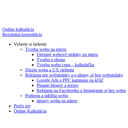
Online kalkulácia
Bezplatná konzultácia
Vyberte si riešenie
Tvorba webu na mieru
Firemné webové stránky na mieru
Tvorba e-shopu
Tvorba webu cena – kalkulačka
Dizajn weba a UX riešenia
Reklama pre webstránky a e-shopy, aj bez webstránky
Google Ads a PPC kampane na kľúč
Písanie blogov a textov
Reklama na Facebooku a Instagrame aj bez weba
Podpora a údržba webu
úpravy webu na mieru
Prečo my
Online Kalkulácia