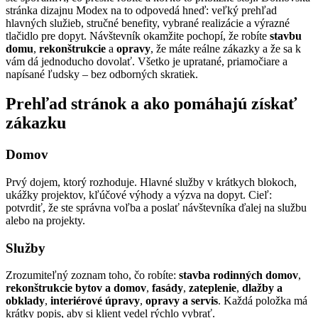
stránka dizajnu Modex na to odpovedá hneď: veľký prehľad
hlavných služieb, stručné benefity, vybrané realizácie a výrazné
tlačidlo pre dopyt. Návštevník okamžite pochopí, že robíte
stavbu
domu
,
rekonštrukcie
a
opravy
, že máte reálne zákazky a že sa k
vám dá jednoducho dovolať. Všetko je upratané, priamočiare a
napísané ľudsky – bez odborných skratiek.
Prehľad stránok a ako pomáhajú získať
zákazku
Domov
Prvý dojem, ktorý rozhoduje. Hlavné služby v krátkych blokoch,
ukážky projektov, kľúčové výhody a výzva na dopyt. Cieľ:
potvrdiť, že ste správna voľba a poslať návštevníka ďalej na službu
alebo na projekty.
Služby
Zrozumiteľný zoznam toho, čo robíte:
stavba rodinných domov
,
rekonštrukcie bytov a domov
,
fasády
,
zateplenie
,
dlažby a
obklady
,
interiérové úpravy
,
opravy a servis
. Každá položka má
krátky popis, aby si klient vedel rýchlo vybrať.