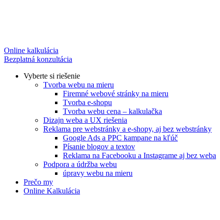
Online kalkulácia
Bezplatná konzultácia
Vyberte si riešenie
Tvorba webu na mieru
Firemné webové stránky na mieru
Tvorba e-shopu
Tvorba webu cena – kalkulačka
Dizajn weba a UX riešenia
Reklama pre webstránky a e-shopy, aj bez webstránky
Google Ads a PPC kampane na kľúč
Písanie blogov a textov
Reklama na Facebooku a Instagrame aj bez weba
Podpora a údržba webu
úpravy webu na mieru
Prečo my
Online Kalkulácia