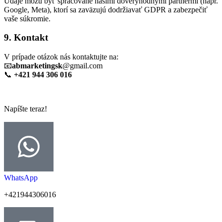
Údaje môžu byť spracované našimi dôveryhodnými partnermi (napr.
Google, Meta), ktorí sa zaväzujú dodržiavať GDPR a zabezpečiť
vaše súkromie.
9. Kontakt
V prípade otázok nás kontaktujte na:
📧
abmarketingsk
@gmail.com
📞
+421 944 306 016
Napíšte teraz!
WhatsApp
+421944306016