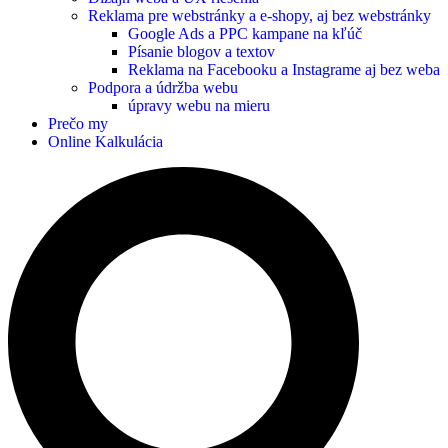
Reklama pre webstránky a e-shopy, aj bez webstránky
Google Ads a PPC kampane na kľúč
Písanie blogov a textov
Reklama na Facebooku a Instagrame aj bez weba
Podpora a údržba webu
úpravy webu na mieru
Prečo my
Online Kalkulácia