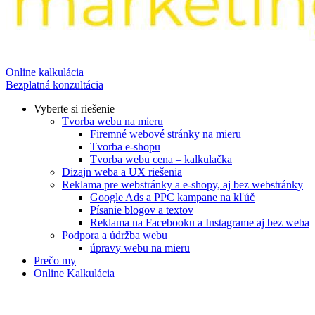
Online kalkulácia
Bezplatná konzultácia
Vyberte si riešenie
Tvorba webu na mieru
Firemné webové stránky na mieru
Tvorba e-shopu
Tvorba webu cena – kalkulačka
Dizajn weba a UX riešenia
Reklama pre webstránky a e-shopy, aj bez webstránky
Google Ads a PPC kampane na kľúč
Písanie blogov a textov
Reklama na Facebooku a Instagrame aj bez weba
Podpora a údržba webu
úpravy webu na mieru
Prečo my
Online Kalkulácia